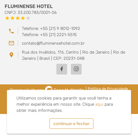
FLUMINENSE HOTEL
CNPJ: 33.200.783/0001-06
star
star
star
star
star
Telefone: +55 (21) 9 8012-1092
phone
Telefone: +55 (21) 2221-5515
mail_outline
contato@fluminensehotel.com.br
Rua dos Inválidos, 176, Centro | Rio de Janeiro | Rio de
location_on
Janeiro | Brasil | CEP: 20231-048
|
Política de Privacidade
Desenvolvido por
Foco Multimídia
Utilizamos cookies para garantir que você tenha a
melhor experiência em nosso site.
Clique
aqui
para
obter mais informações.
continuar e fechar