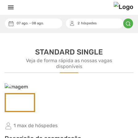
menu
07
ago.
-
08
ago.
2
hóspedes
keyboard_arrow_down
Cupom
STANDARD SINGLE
Veja de forma rápida as nossas vagas
disponíveis
arrow_back_ios_new
arrow_forward_ios
1 max de hóspedes