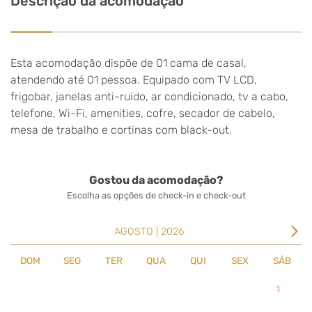
Descrição da acomodação
Esta acomodação dispõe de 01 cama de casal,
atendendo até 01 pessoa. Equipado com TV LCD,
frigobar, janelas anti-ruido, ar condicionado, tv a cabo,
telefone, Wi-Fi, amenities, cofre, secador de cabelo,
mesa de trabalho e cortinas com black-out.
Gostou da acomodação?
Escolha as opções de check-in e check-out
arrow_forward_ios
AGOSTO | 2026
DOM
SEG
TER
QUA
QUI
SEX
SÁB
1