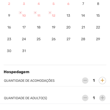
2
3
4
5
6
7
8
x
x
x
9
10
11
12
13
14
15
16
17
18
19
20
21
22
23
24
25
26
27
28
29
30
31
Hospedagem
remove
add
QUANTIDADE DE ACOMODAÇÕES
remove
add
QUANTIDADE DE ADULTO(S)